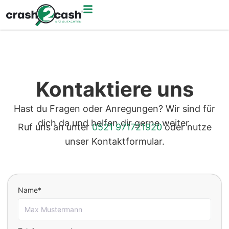
Kontaktiere uns
Hast du Fragen oder Anregungen? Wir sind für
dich da und helfen dir gerne weiter.
Ruf uns an unter
0521 971721920
oder nutze
unser Kontaktformular.
Name*