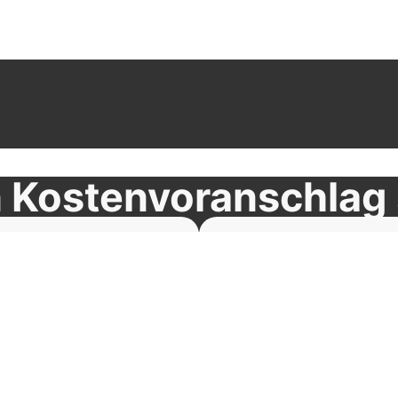
Kostenvoranschlag s
sten
Grundlage für 
u rechnen musst.
Ob Reparatur oder weitere Sch
ehbar
Ideal für klein