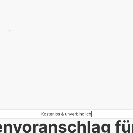
K
o
s
t
e
n
l
o
s
&
u
n
v
e
r
b
i
n
d
l
i
c
h
nvoranschlag fü