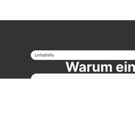
Unfallhilfe
Warum ein 
Schnelle Klarheit über Ko
Du weißt sofort, mit welchen Reparaturkosten d
Transparent & nachvollzi