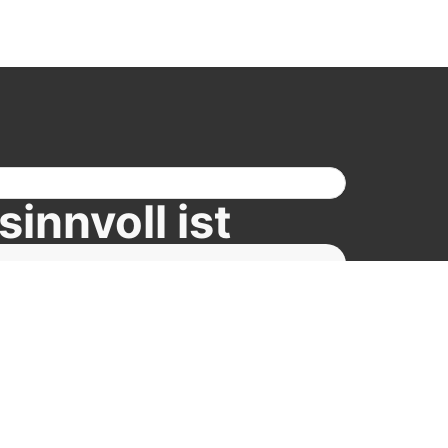
innvoll ist
Entscheidungen
ritte – du hast eine klare Basis.
ere Schäden