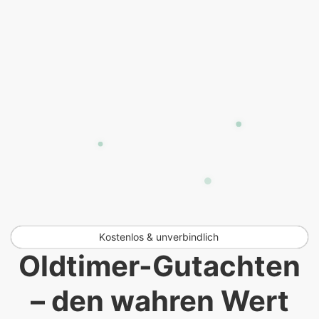
K
o
s
t
e
n
l
o
s
&
u
n
v
e
r
b
i
n
d
l
i
c
h
Oldtimer-Gutachten
– den wahren Wert