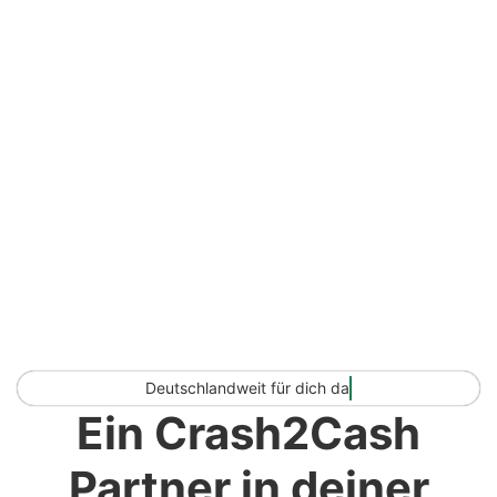
D
e
u
t
s
c
h
l
a
n
d
w
e
i
t
f
ü
r
d
i
c
h
d
a
Ein Crash2Cash
Partner in deiner